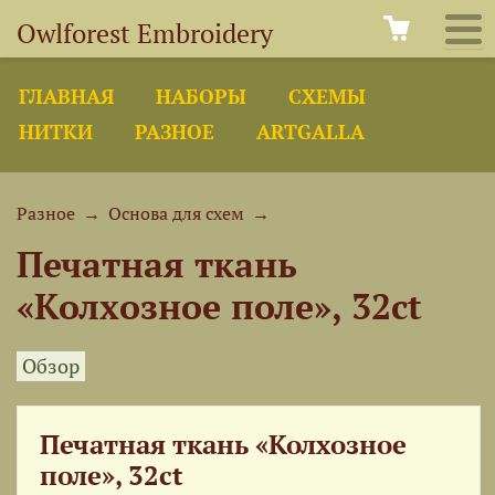
Owlforest Embroidery
ГЛАВНАЯ
НАБОРЫ
СХЕМЫ
НИТКИ
РАЗНОЕ
ARTGALLA
Разное
→
Основа для схем
→
Печатная ткань
«Колхозное поле», 32ct
Обзор
Печатная ткань «Колхозное
поле», 32ct