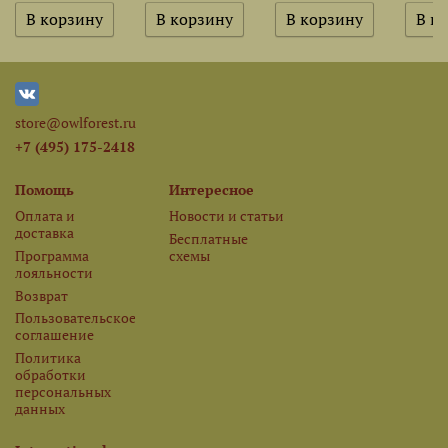
store@owlforest.ru
+7 (495) 175-2418
Помощь
Интересное
Оплата и
Новости и статьи
доставка
Бесплатные
Программа
схемы
лояльности
Возврат
Пользовательское
соглашение
Политика
обработки
персональных
данных