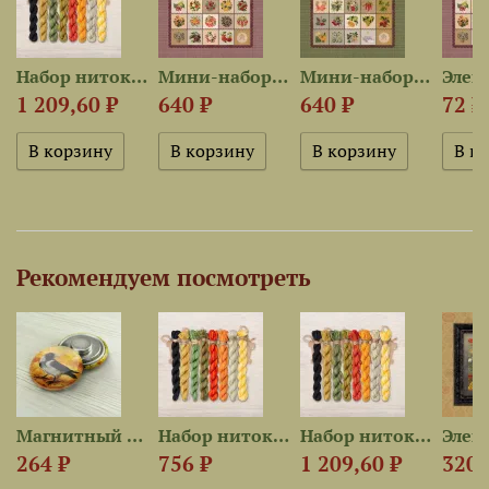
9 —...
Набор ниток OwlForest для...
Мини-наборы серии...
Мини-набор серии «Овощная...
1 209,60 ₽
640 ₽
640 ₽
72 ₽
Рекомендуем посмотреть
Магнитный держатель «Серая...
Набор ниток OwlForest для...
Набор ниток OwlForest для...
264 ₽
756 ₽
1 209,60 ₽
320 