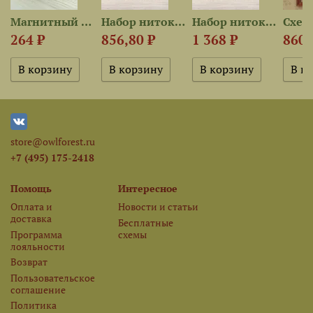
Магнитный держатель «Цветок...
Набор ниток OwlForest для...
Набор ниток OwlForest для...
264 ₽
856,80 ₽
1 368 ₽
860 
store@owlforest.ru
+7 (495) 175-2418
Помощь
Интересное
Оплата и
Новости и статьи
доставка
Бесплатные
Программа
схемы
лояльности
Возврат
Пользовательское
соглашение
Политика