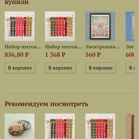
купили
Набор ниток OwlForest для...
Набор ниток OwlForest для...
Электронная схема «Южный край»
856,80 ₽
1 368 ₽
560 ₽
600 
Рекомендуем посмотреть