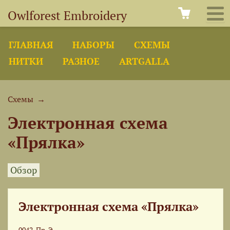
Owlforest Embroidery
ГЛАВНАЯ
НАБОРЫ
СХЕМЫ
НИТКИ
РАЗНОЕ
ARTGALLA
Схемы
→
Электронная схема
«Прялка»
Обзор
Электронная схема «Прялка»
0042-Пр-Э