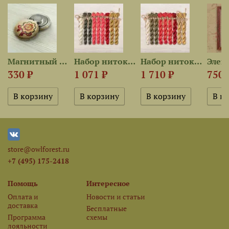
Магнитный держатель «Цветок...
Набор ниток OwlForest для...
Набор ниток OwlForest для...
330 ₽
1 071 ₽
1 710 ₽
750 
store@owlforest.ru
+7 (495) 175-2418
Помощь
Интересное
Оплата и
Новости и статьи
доставка
Бесплатные
Программа
схемы
лояльности