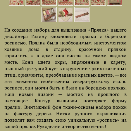
На создание набора для вышивания «Прялка» нашего
дизайнера Галину вдохновили прялки с борецкой
росписью. Прялка была необходимым инструментом
хозяйки дома в старину, красочной прялкой
гордились, а в доме она висела на самом видном
месте. Кони цвета охры, впряженные в карету,
пышный цветущий куст в окружении ярких сказочных
птиц, орнаменты, преобладание красных цветов, — все
эти элементы свойственны северо-русскому стилю
росписи, они могли быть и были на борецких прялках.
Наш новый дизайн — мостик из прошлого в
настоящее. Контур вышивки повторяет форму
прялки. Винтажный фон ткани-основы набора похож
на фактуру дерева. Нитки ручного окрашивания
позволят вам создать свою уникальную «роспись» на
вашей прялке. Рукоделие и творчество вечны!