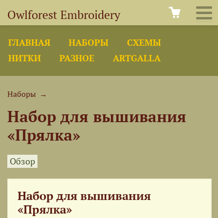
Owlforest Embroidery
ГЛАВНАЯ
НАБОРЫ
СХЕМЫ
НИТКИ
РАЗНОЕ
ARTGALLA
Наборы
→
Набор для вышивания
«Прялка»
Обзор
Набор для вышивания
«Прялка»