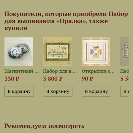
Покупатели, которые приобрели Набор
для вышивания «Прялка», также
купили
Магнитный держатель «Spring...
Набор для вышивания...
Открытки со схемами «Любовь...
330 ₽
3 800 ₽
90 ₽
5 50
Рекомендуем посмотреть