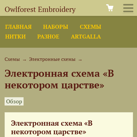
Owlforest Embroidery
ГЛАВНАЯ
НАБОРЫ
СХЕМЫ
НИТКИ
РАЗНОЕ
ARTGALLA
Схемы
→
Электронные схемы
→
Электронная схема «В
некотором царстве»
Обзор
Электронная схема «В
некотором царстве»