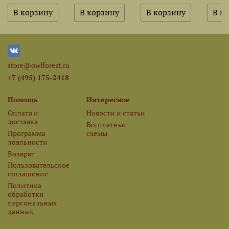
store@owlforest.ru
+7 (495) 175-2418
Помощь
Интересное
Оплата и
Новости и статьи
доставка
Бесплатные
Программа
схемы
лояльности
Возврат
Пользовательское
соглашение
Политика
обработки
персональных
данных