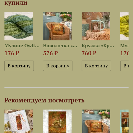
купили
5 —...
Мулине Owlforest 3322 —...
Наволочка «Сова в шапочке»
Кружка «Крылатая мастерица»
176 ₽
576 ₽
760 ₽
176 
Рекомендуем посмотреть