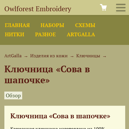
Owlforest Embroidery
ГЛАВНАЯ
НАБОРЫ
СХЕМЫ
НИТКИ
РАЗНОЕ
ARTGALLA
ArtGalla
→
Изделия из кожи
→
Ключницы
→
Ключница «Сова в
шапочке»
Обзор
Ключница «Сова в шапочке»
Карманная ключница изготовлена из 100%