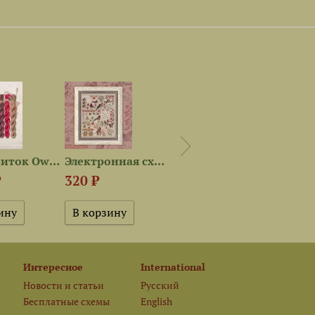
Набор ниток OwlForest для...
Электронная схема «Чечётки»
Схема для вышивания «Чечётки»
₽
320 ₽
480 ₽
760 
Интересное
International
Новости и статьи
Русский
Бесплатные схемы
English