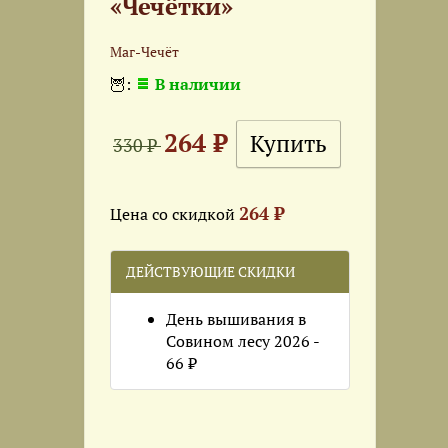
«Чечётки»
Маг-Чечёт
🦉:
В наличии
264 ₽
330 ₽
264 ₽
Цена со скидкой
ДЕЙСТВУЮЩИЕ СКИДКИ
День вышивания в
Совином лесу 2026 -
66 ₽