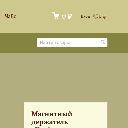
0 ₽
ЧаВо
Вход
Eng
Магнитный
держатель