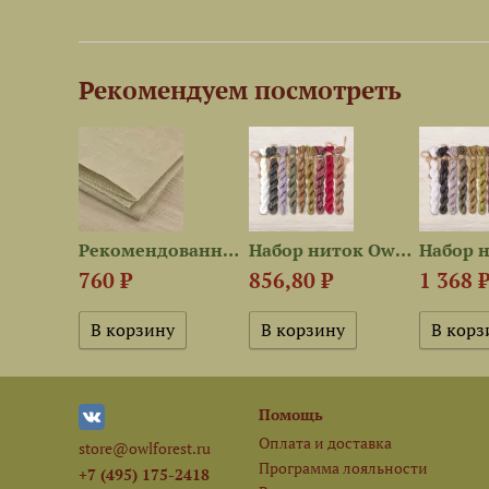
Рекомендуем посмотреть
Схема для вышивания «Чечётки»
Рекомендованная ткань для...
Набор ниток OwlForest для...
760 ₽
856,80 ₽
1 368 
Помощь
Оплата и доставка
store@owlforest.ru
Программа лояльности
+7 (495) 175-2418