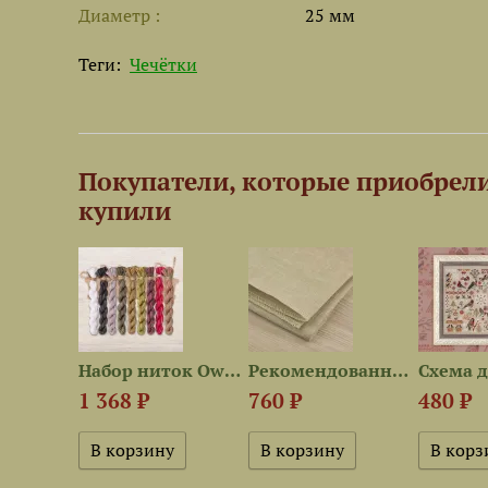
Диаметр
25 мм
Теги:
Чечётки
Покупатели, которые приобрел
купили
Набор для вышивания «Первый...
Набор ниток OwlForest для...
Рекомендованная ткань для...
1 368 ₽
760 ₽
480 ₽