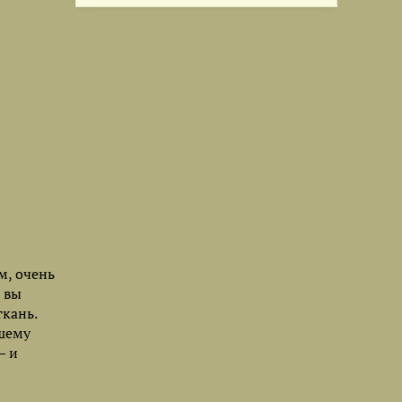
м, очень
 вы
кань.
шему
— и