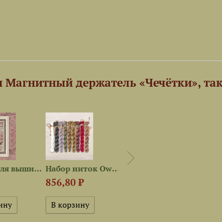
и Магнитный держатель «Чечётки», та
Схема для вышивания «Чечётки»
Набор ниток OwlForest для...
Электронная схема «Чечётки»
856,80 ₽
320 ₽
3 19