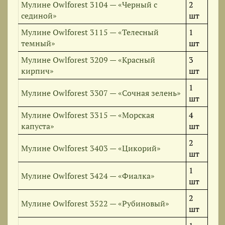
Мулине Owlforest 3104 — «Черный с
2
сединой»
шт
Мулине Owlforest 3115 — «Телесный
1
темный»
шт
Мулине Owlforest 3209 — «Красный
3
кирпич»
шт
1
Мулине Owlforest 3307 — «Сочная зелень»
шт
Мулине Owlforest 3315 — «Морская
4
капуста»
шт
2
Мулине Owlforest 3403 — «Цикорий»
шт
1
Мулине Owlforest 3424 — «Фиалка»
шт
2
Мулине Owlforest 3522 — «Рубиновый»
шт