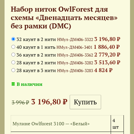
Набор ниток OwlForest для
схемы «Двенадцать месяцев»
без рамки (DMC)
3 196,80 ₽
32 каунт в 2 нити
НМул-ДМ406-3322
1 886,40 ₽
40 каунт в 1 нить
НМул-ДМ406-3401
2 779,20 ₽
36 каунт в 2 нити
НМул-ДМ406-3362
3 513,60 ₽
28 каунт в 2 нити
НМул-ДМ406-3282
4 824 ₽
28 каунт в 3 нити
НМул-ДМ406-3283
В наличии
3 196,80 ₽
3 996 ₽
4
Мулине Owlforest 3100 — «Белый»
шт