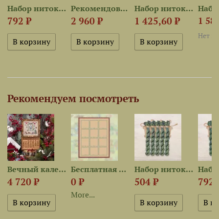
est для...
Набор ниток для рамки...
Рекомендованная ткань для...
Набор ниток OwlForest для...
792 ₽
2 960 ₽
1 425,60 ₽
1 584
Нет в
Рекомендуем посмотреть
..
Вечный календарь
Бесплатная схема для...
Набор ниток для рамки...
4 720 ₽
0 ₽
504 ₽
792 
More...