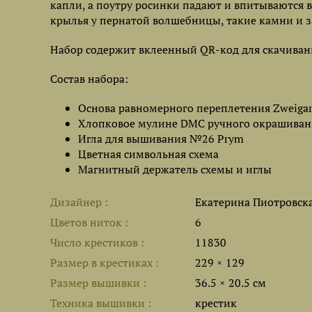
капли, а поутру росинки падают и впитываются в
крылья у пернатой волшебницы, такие камни и з
Набор содержит вклеенный QR-код для скачиван
Состав набора:
Основа равномерного переплетения Zweigart 
Хлопковое мулине DMC ручного окрашиван
Игла для вышивания №26 Prym
Цветная символьная схема
Магнитный держатель схемы и иглы
Дизайнер
Екатерина Пиотровск
Цветов ниток
6
Число крестиков
11830
Размер в крестиках
229 × 129
Размер вышивки
36.5 × 20.5 см
Техника вышивки
крестик