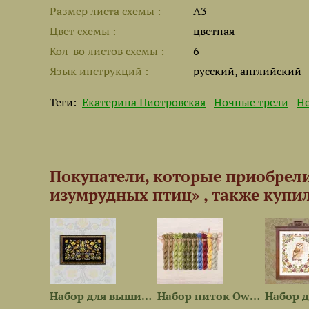
Размер листа cхемы
A3
Цвет схемы
цветная
Кол-во листов схемы
6
Язык инструкций
русский, английский
Теги:
Екатерина Пиотровская
Ночные трели
Но
Покупатели, которые приобрел
изумрудных птиц» , также купи
Набор для вышивания...
Набор для вышивания «Ночные...
Набор ниток OwlForest для...