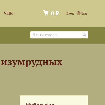
0 ₽
ЧаВо
Вход
Eng
 изумрудных
Набор для