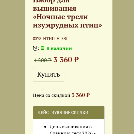
вышивания
«Ночные трели
изумрудных птиц»
0378-НТИП-Н-3Bf
🦉:
В наличии
3 360 ₽
4 200 ₽
3 360 ₽
Цена со скидкой
ДЕЙСТВУЮЩИЕ СКИДКИ
День вышивания в
Совином лесу 2026 -