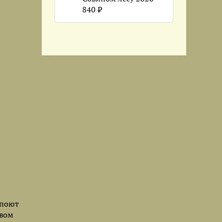
840 ₽
 поют
твом