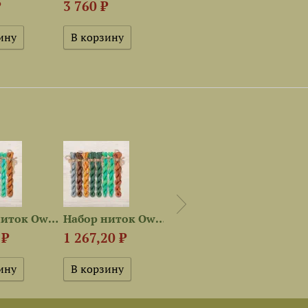
₽
3 760 ₽
790,40 ₽
3 36
Набор ниток OwlForest для...
Набор ниток OwlForest для...
Электронная схема «Ночные...
 ₽
1 267,20 ₽
480 ₽
740 