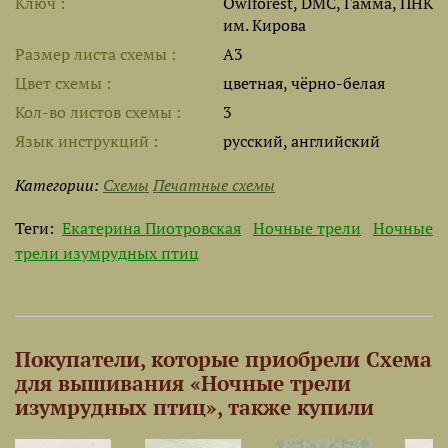
Ключ
Owlforest, DMC, Гамма, ПНК
им. Кирова
Размер листа cхемы
A3
Цвет схемы
цветная, чёрно-белая
Кол-во листов схемы
3
Язык инструкций
русский, английский
Категории:
Схемы
Печатные схемы
Теги:
Екатерина Пиотровская
Ночные трели
Ночные
трели изумрудных птиц
Покупатели, которые приобрели Схема
для вышивания «Ночные трели
изумрудных птиц», также купили