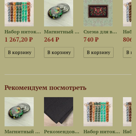
4 —...
Набор ниток OwlForest для...
Магнитный держатель...
Схема для вышивания «Ночные...
1 267,20 ₽
264 ₽
740 ₽
806,
Рекомендуем посмотреть
Магнитный держатель...
Рекомендованная ткань для...
Набор ниток OwlForest для...