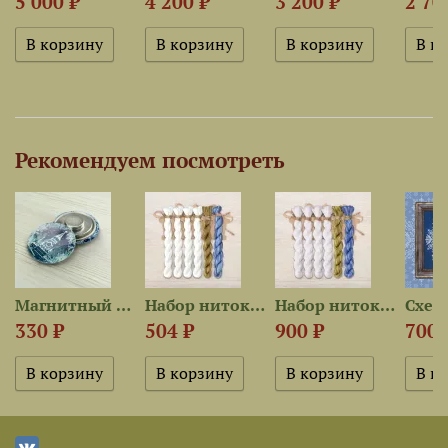
5 000 ₽
4 200 ₽
3 200 ₽
2 70
Рекомендуем посмотреть
Магнитный держатель...
Набор ниток OwlForest для...
Набор ниток OwlForest для...
330 ₽
504 ₽
900 ₽
700 