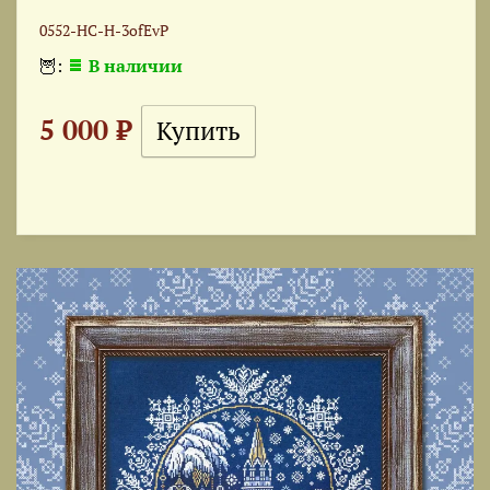
0552-НС-Н-3ofEvP
🦉:
В наличии
5 000 ₽