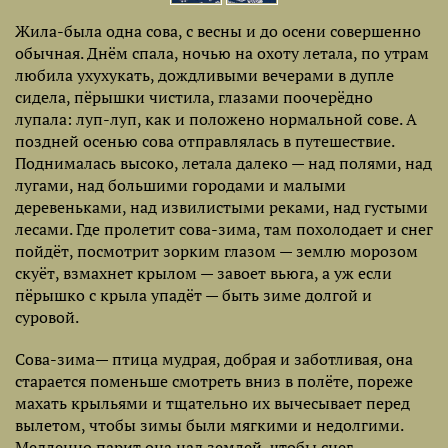
Жила-была одна сова, с весны и до осени совершенно
обычная. Днём спала, ночью на охоту летала, по утрам
любила ухухукать, дождливыми вечерами в дупле
сидела, пёрышки чистила, глазами поочерёдно
лупала: луп-луп, как и положено нормальной сове. А
поздней осенью сова отправлялась в путешествие.
Поднималась высоко, летала далеко — над полями, над
лугами, над большими городами и малыми
деревеньками, над извилистыми реками, над густыми
лесами. Где пролетит сова-зима, там похолодает и снег
пойдёт, посмотрит зорким глазом — землю морозом
скуёт, взмахнет крылом — завоет вьюга, а уж если
пёрышко с крыла упадёт — быть зиме долгой и
суровой.
Сова-зима— птица мудрая, добрая и заботливая, она
старается поменьше смотреть вниз в полёте, пореже
махать крыльями и тщательно их вычесывает перед
вылетом, чтобы зимы были мягкими и недолгими.
Медленно парит она над землей, чтобы снег