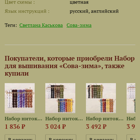
Цвет схемы
цветная
Язык инструкций
русский, английский
Теги:
Светлана Каськова
Сова-зима
Покупатели, которые приобрели Набор
для вышивания «Сова-зима», также
купили
est для...
Набор ниток OwlForest для...
Набор ниток OwlForest для...
Набор ниток OwlForest для...
1 836 ₽
3 024 ₽
3 492 ₽
3 99