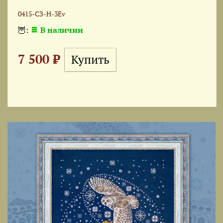
0415-СЗ-Н-3Ev
🦉:
В наличии
7 500 ₽