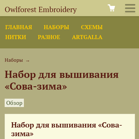
Owlforest Embroidery
ГЛАВНАЯ
НАБОРЫ
СХЕМЫ
НИТКИ
РАЗНОЕ
ARTGALLA
Наборы
→
Набор для вышивания
«Сова-зима»
Обзор
Набор для вышивания «Сова-
зима»