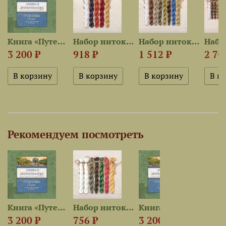
est для...
Книга «Путеводитель по...
Набор ниток OwlForest для...
Набор ниток OwlForest для...
3 200 ₽
918 ₽
1 512 ₽
2 70
Рекомендуем посмотреть
est для...
Книга «Путеводитель по...
Набор ниток OwlForest для...
Книга «Путеводитель по...
3 200 ₽
756 ₽
3 200 ₽
756 