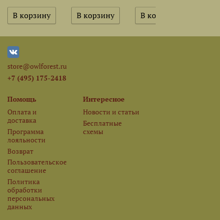
store@owlforest.ru
+7 (495) 175-2418
Помощь
Интересное
Оплата и
Новости и статьи
доставка
Бесплатные
Программа
схемы
лояльности
Возврат
Пользовательское
соглашение
Политика
обработки
персональных
данных