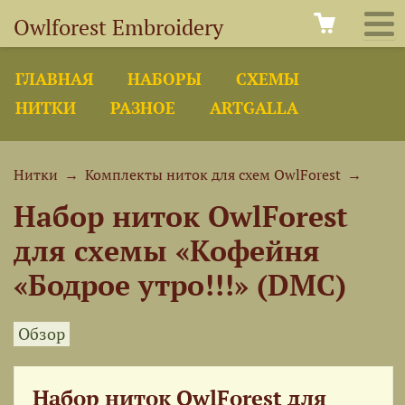
Owlforest Embroidery
ГЛАВНАЯ
НАБОРЫ
СХЕМЫ
НИТКИ
РАЗНОЕ
ARTGALLA
Нитки
→
Комплекты ниток для схем OwlForest
→
Набор ниток OwlForest
для схемы «Кофейня
«Бодрое утро!!!» (DMC)
Обзор
Набор ниток OwlForest для