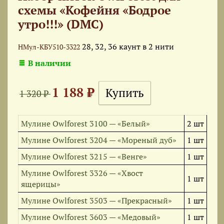
схемы «Кофейня «Бодрое
утро!!!» (DMC)
28, 32, 36 каунт в 2 нити
НМул-КБУ510-3322
В наличии
1 188 ₽
1 320 ₽
Мулине Owlforest 3100 — «Белый»
2 шт
Мулине Owlforest 3204 — «Мореный дуб»
1 шт
Мулине Owlforest 3215 — «Венге»
1 шт
Мулине Owlforest 3326 — «Хвост
1 шт
ящерицы»
Мулине Owlforest 3503 — «Прекрасный»
1 шт
Мулине Owlforest 3603 — «Медовый»
1 шт