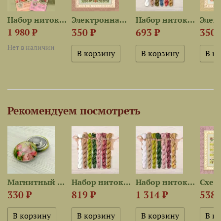
жных...
Набор ниток сюрприз...
Электронная схема...
Набор ниток OwlForest для...
350 ₽
693 ₽
350 
1 980 ₽
Нет в наличии
Рекомендуем посмотреть
Магнитный держатель «Улитка...
Набор ниток OwlForest для...
Набор ниток OwlForest для...
330 ₽
819 ₽
1 314 ₽
538 