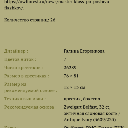
https://owlforest.ru/news/master-klass-po-poshivu-
flazhkov/.
Количество страниц: 26
Дизайнер
Галина Егоренкова
Цветов ниток
7
Число крестиков
26289
Размер в крестиках
76 × 81
Размер на
12 × 13 см
рекомендуемой основе
Техника вышивки
крестик, бэкстич
Рекомендуемая основа
Zweigart Belfast, 32 ct,
античная слоновая кость /
Antique Ivory (3609/233)
Ключ
Owlforest, DMC, Гамма, ПНК