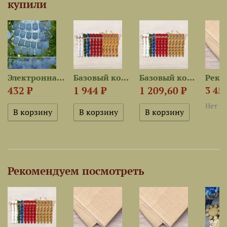
купили
Электронная схема букв для...
Базовый комплект ниток для...
Базовый комплект ниток для...
432 ₽
1 944 ₽
1 209,60 ₽
3 456
Нет в
Рекомендуем посмотреть