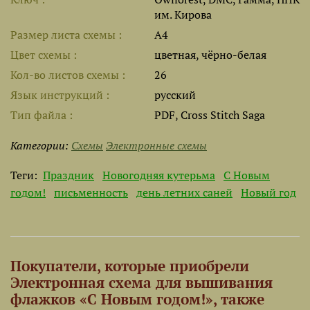
им. Кирова
Размер листа cхемы
A4
Цвет схемы
цветная, чёрно-белая
Кол-во листов схемы
26
Язык инструкций
русский
Тип файла
PDF, Cross Stitch Saga
Категории:
Схемы
Электронные схемы
Теги:
Праздник
Новогодняя кутерьма
С Новым
годом!
письменность
день летних саней
Новый год
Покупатели, которые приобрели
Электронная схема для вышивания
флажков «С Новым годом!», также