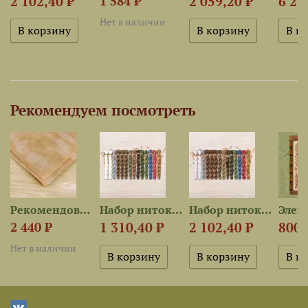
2 102,40 ₽
2 059,20 ₽
6 22
1 584 ₽
Нет в наличии
Рекомендуем посмотреть
Рекомендованная ткань для...
Набор ниток OwlForest для...
Набор ниток OwlForest для...
1 310,40 ₽
2 102,40 ₽
800 
2 440 ₽
Нет в наличии