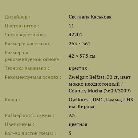
Дизайнер
Светлана Каськова
Цветов ниток
11
Число крестиков
42201
Размер в крестиках
263 × 361
Размер на
42 × 57.5 см
рекомендуемой основе
Техника вышивки
крестик
Рекомендуемая основа
Zweigart Belfast, 32 ct, цвет
мокко неоднотонный /
Country Mocha (3609/3009)
Ключ
Owlforest, DMC, Гамма, ПНК
им. Кирова
Размер листа cхемы
A3
Цвет схемы
цветная
Кол-во листов схемы
5