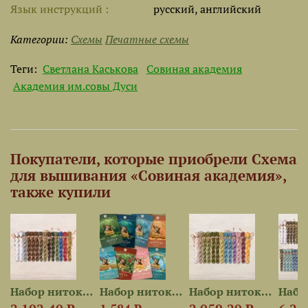
Язык инструкций
русский, английский
Категории:
Схемы
Печатные схемы
Теги:
Светлана Каськова
Совиная академия
Академия им.совы Дуси
Покупатели, которые приобрели Схема
для вышивания «Совиная академия»,
также купили
est для...
Набор ниток OwlForest для...
Набор ниток сюрприз «Сова в...
Набор ниток OwlForest для...