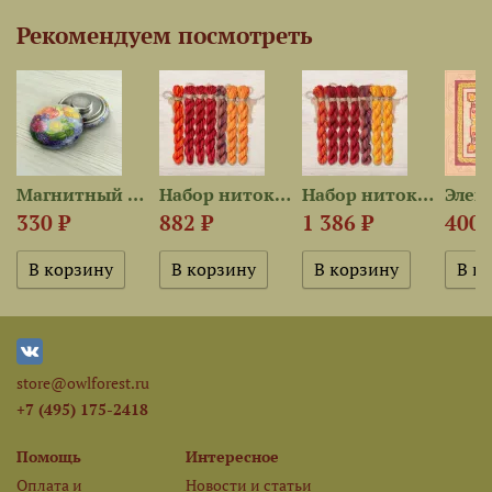
Рекомендуем посмотреть
Магнитный держатель «Сезоны»
Набор ниток OwlForest для...
Набор ниток OwlForest для...
330 ₽
882 ₽
1 386 ₽
400 
store@owlforest.ru
+7 (495) 175-2418
Помощь
Интересное
Оплата и
Новости и статьи