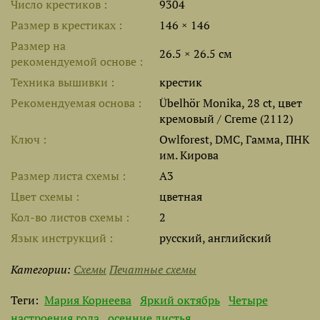
Число крестиков
9304
Размер в крестиках
146 × 146
Размер на
26.5 × 26.5 см
рекомендуемой основе
Техника вышивки
крестик
Рекомендуемая основа
Übelhör Monika, 28 ct, цвет
кремовый / Creme (2112)
Ключ
Owlforest, DMC, Гамма, ПНК
им. Кирова
Размер листа cхемы
A3
Цвет схемы
цветная
Кол-во листов схемы
2
Язык инструкций
русский, английский
Категории:
Схемы
Печатные схемы
Теги:
Мария Корнеева
Яркий октябрь
Четыре
настроения года
осенние листья