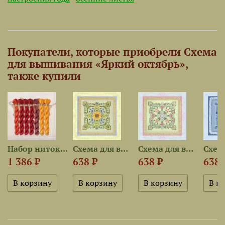
Покупатели, которые приобрели Схема
для вышивания «Яркий октябрь»,
также купили
est для...
Набор ниток OwlForest для...
Схема для вышивания «Жаркий...
Схема для вышивания...
1 386 ₽
638 ₽
638 ₽
638 