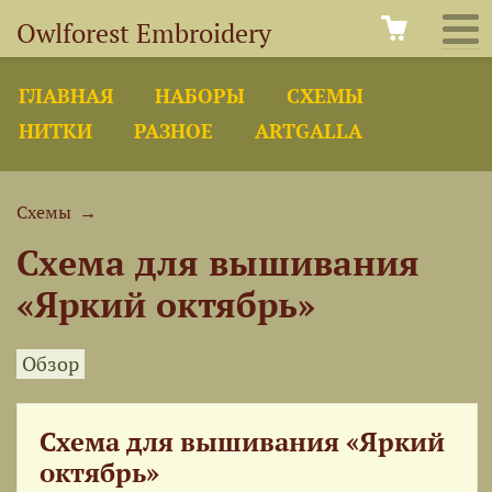
Owlforest Embroidery
ГЛАВНАЯ
НАБОРЫ
СХЕМЫ
НИТКИ
РАЗНОЕ
ARTGALLA
Схемы
→
Схема для вышивания
«Яркий октябрь»
Обзор
Схема для вышивания «Яркий
октябрь»